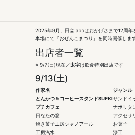
2025年9月、田舎laboはおかげさまで12周
車場にて『おぜんこまつり』を同時開催しま
出店者一覧
※ 9/7(日)現在／
太字
は飲食特別出店です
9/13(土)
作家名
ジャンル
とんかつ＆コーヒースタンドSUEKI
サンドイ
プチカフェ
ナポリタ
日なたの窓
アクセサ
焼き菓子工房シャノアール
お菓子
工房汽水
漆工