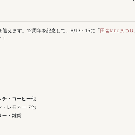
年を迎えます。12周年を記念して、9/13～15に「
田舎laboまつり
す！
ッチ・コーヒー他
ン・レモネード他
リー・雑貨