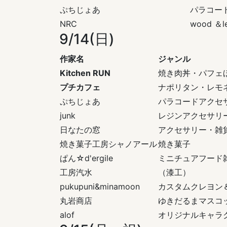
ぷちじょあ
パラコー
NRC
wood ＆le
9/14(日)
作家名
ジャンル
Kitchen RUN
焼き肉丼・パフェ
プチカフェ
ナポリタン・レモ
ぷちじょあ
パラコードアクセ
junk
レジンアクセサリ
日なたの窓
アクセサリー・雑
焼き菓子工房シャノアール
焼き菓子
ぱん☆d'ergile
ミニチュアフード
工房汽水
（漆工）
pukupuni&minamoon
カスタムクレヨン
丸岩商店
ゆきだるまマスコ
alof
オリジナルキャラ