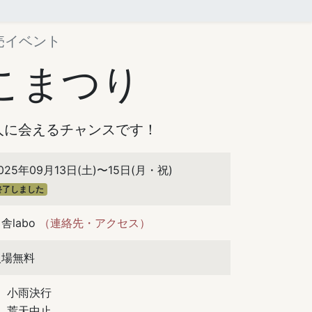
売イベント
こまつり
人に会えるチャンスです！
025年09月13日(土)〜15日(月・祝)
終了しました
舎labo
（連絡先・アクセス）
入場無料
小雨決行
荒天中止