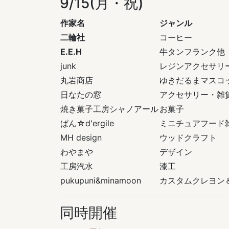
9/15(月・祝)
作家名
ジャンル
二輪社
コーヒー
E.E.H
牛タンフランク他
junk
レジンアクセサリ
丸岩商店
ゆきだるまマスコ
日なたの窓
アクセサリー・雑
焼き菓子工房シャノアール
お菓子
ぱん☆d'ergile
ミニチュアフード
MH design
ウッドクラフト
わやまや
デザイン
工房汽水
漆工
pukupuni&minamoon
カスタムクレヨン
同時開催