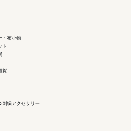
ー・布小物
ット
貨
雑貨
＆刺繍アクセサリー