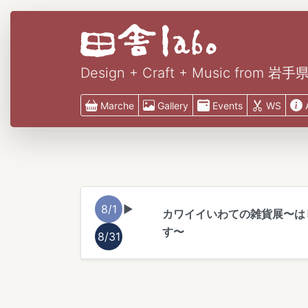
Design + Craft + Music from 
Marche
Gallery
Events
WS
8/1
▶︎
カワイイいわての雑貨展〜はじ
す〜
8/31