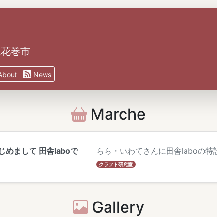
岩手県花巻市
About
News
Marche
めまして 田舎laboで
らら・いわてさんに田舎laboの
クラフト研究室
Gallery