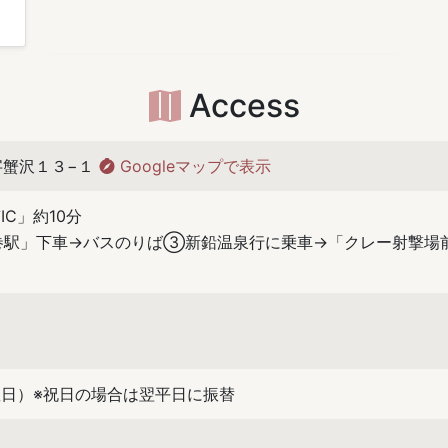
Access
口字蟹沢１３−１
Googleマップで表示
IC」約10分
巻駅」下車→バスのりば③新鉛温泉行に乗車→「クレー射撃場
日）※祝日の場合は翌平日に振替