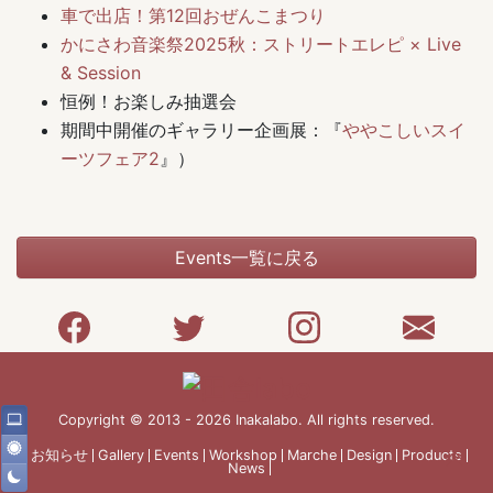
車で出店！第12回おぜんこまつり
かにさわ音楽祭2025秋：ストリートエレピ × Live
& Session
恒例！お楽しみ抽選会
期間中開催のギャラリー企画展：『
ややこしいスイ
ーツフェア2
』）
Events一覧に戻る
Copyright © 2013 - 2026 Inakalabo. All rights reserved.
お知らせ
Gallery
Events
Workshop
Marche
Design
Products
News