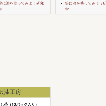
箸に漆を塗ってみよう研究
箸に漆を塗ってみよう
室
室
沢漆工房
し茶（10パック入り）