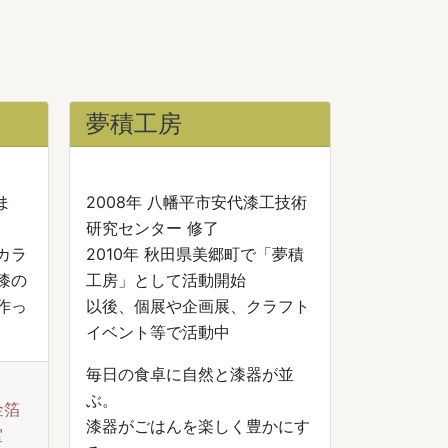
夢積工房
ま
2008年 八幡平市安代漆工技術
研究センター 修了
カラ
2010年 秋田県美郷町で「夢積
漆の
工房」として活動開始
作っ
以後、個展や企画展、クラフト
イベント等で活動中
毎日の食卓に自然と漆器が並
ぶ。
金箔
漆器がごはんを楽しく豊かにす
室