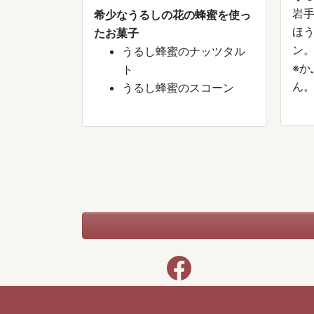
岩
希少なうるしの花の蜂蜜を使っ
ほうじ
たお菓子
ン
うるし蜂蜜のナッツタル
※か
ト
ん
うるし蜂蜜のスコーン