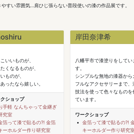
きやすい雰囲気…肩ひじ張らない普段使いの漆の作品展です。
noshiru
岸田奈津希
っこいいものが、
八幡平市で漆塗りをしてい
りたくなるものが、
す。
しいものが、
シンプルな無地の漆器から
であったなら嬉しい。
フルなアクセサリーまで、
技法を使って色々なものを
ークショップ
ています。
お手軽 なんちゃって金継ぎ
研究室
ワークショップ
金箔って漆で貼るの?! 金箔
金箔って漆で貼るの?! 
キーホルダー作り研究室
キーホルダー作り研究