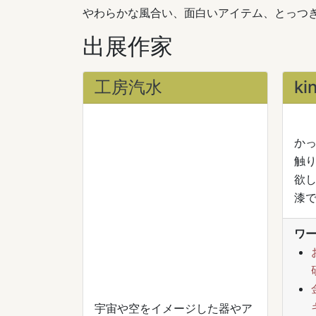
やわらかな風合い、面白いアイテム、とっつ
出展作家
工房汽水
ki
か
触
欲
漆
ワ
宇宙や空をイメージした器やア