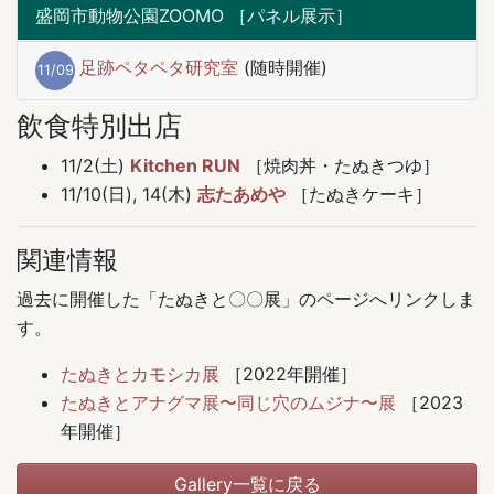
盛岡市動物公園ZOOMO ［パネル展示］
足跡ペタペタ研究室
(随時開催)
11/09
飲食特別出店
11/2(土)
Kitchen RUN
［焼肉丼・たぬきつゆ］
11/10(日), 14(木)
志たあめや
［たぬきケーキ］
関連情報
過去に開催した「たぬきと〇〇展」のページへリンクしま
す。
たぬきとカモシカ展
［2022年開催］
たぬきとアナグマ展〜同じ穴のムジナ〜展
［2023
年開催］
Gallery一覧に戻る