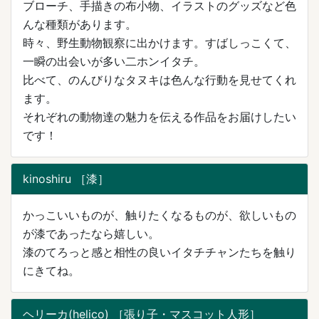
ブローチ、手描きの布小物、イラストのグッズなど色
んな種類があります。
時々、野生動物観察に出かけます。すばしっこくて、
一瞬の出会いが多い二ホンイタチ。
比べて、のんびりなタヌキは色んな行動を見せてくれ
ます。
それぞれの動物達の魅力を伝える作品をお届けしたい
です！
kinoshiru ［漆］
かっこいいものが、触りたくなるものが、欲しいもの
が漆であったなら嬉しい。
漆のてろっと感と相性の良いイタチチャンたちを触り
にきてね。
ヘリーカ(helico) ［張り子・マスコット人形］