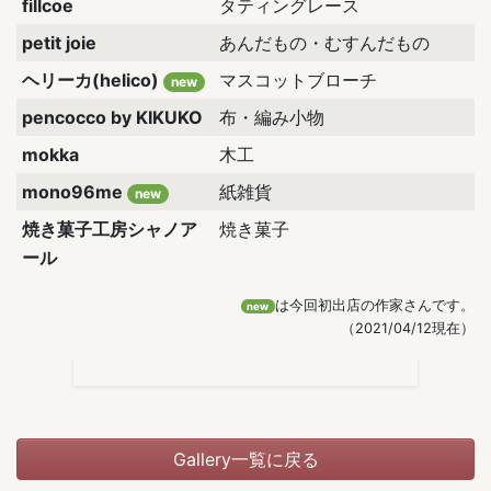
fillcoe
タティングレース
petit joie
あんだもの・むすんだもの
ヘリーカ(helico)
マスコットブローチ
new
pencocco by KIKUKO
布・編み小物
mokka
木工
mono96me
紙雑貨
new
焼き菓子工房シャノア
焼き菓子
ール
は今回初出店の作家さんです。
new
（2021/04/12現在）
Gallery一覧に戻る