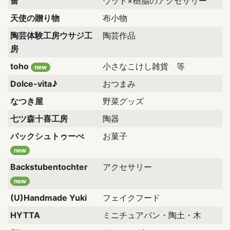
蕾
ウッド×樹脂のアクセサリー
天使の贈り物
布小物
陶芸体験工房ウサジ工
陶芸作品
房
toho
小さなこけし雑貨 等
new
Dolce-vita♪
おつまみ
なつき屋
野菜グッズ
七ツ森十喜工房
陶器
バックシュトゥーべ
お菓子
new
Backstubentochter
アクセサリー
new
(U)Handmade Yuki
フェイクフード
HYTTA
ミニチュアパン・陶土・木