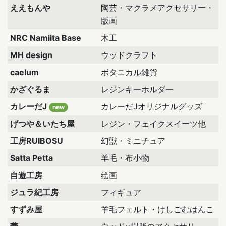
ええもんや
陶芸・マクラメアクセサリー・
版画
NRC Namiita Base
木工
MH design
ウッドクラフト
caelum
ボタニカル雑貨
かざぐるま
レジンキーホルダー
カレーだJ
カレーだJオリジナルグッズ
new
げつや＆いたち屋
レジン・フェイクスイーツ他
工房RUIBOSU
幻獣・ミニチュア
Satta Petta
羊毛・布小物
自遊工房
絵画
ジュラ紀工房
フィギュア
すずみ屋
羊毛フェルト・けしごむはんこ