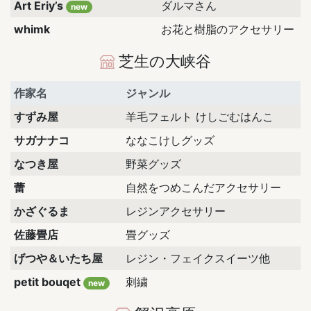
Art Eriy’s
ダルマさん
new
whimk
お花と樹脂のアクセサリー
芝生の大峡谷
作家名
ジャンル
すずみ屋
羊毛フェルト けしごむはんこ
サガナナコ
ななこけしグッズ
なつき屋
野菜グッズ
蕾
自然をつめこんだアクセサリー
かざぐるま
レジンアクセサリー
佐藤畳店
畳グッズ
げつや＆いたち屋
レジン・フェイクスイーツ他
petit bouqet
刺繍
new