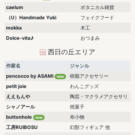
caelum
ボタニカル雑貨
（U）Handmade Yuki
フェイクフード
mokka
木工
Dolce-vita♪
おつまみ
西日の丘エリア
作家名
ジャンル
pencocco by ASAMI
樹脂アクセサリー
new
petit joie
わんこグッズ
ええもんや
陶芸・マクラメアクセサリ
シャノアール
焼菓子
buttonhole
布小物
new
工房RUIBOSU
幻獣フィギュア 他