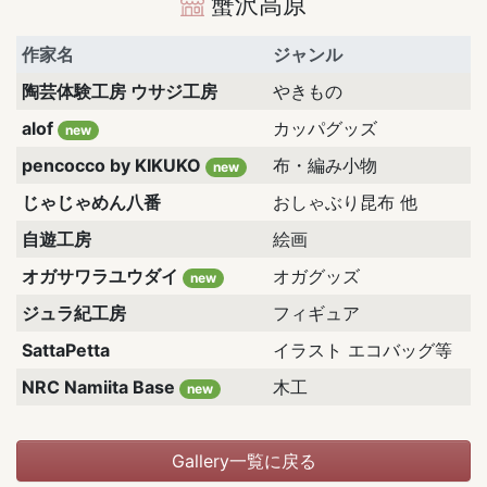
蟹沢高原
作家名
ジャンル
陶芸体験工房 ウサジ工房
やきもの
alof
カッパグッズ
new
pencocco by KIKUKO
布・編み小物
new
じゃじゃめん八番
おしゃぶり昆布 他
自遊工房
絵画
オガサワラユウダイ
オガグッズ
new
ジュラ紀工房
フィギュア
SattaPetta
イラスト エコバッグ等
NRC Namiita Base
木工
new
Gallery一覧に戻る