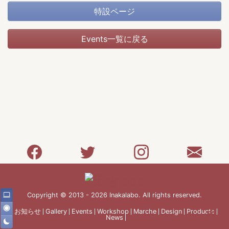
特設ページ
Events一覧に戻る
Copyright © 2013 - 2026 Inakalabo. All rights reserved.
お知らせ
Gallery
Events
Workshop
Marche
Design
Products
News