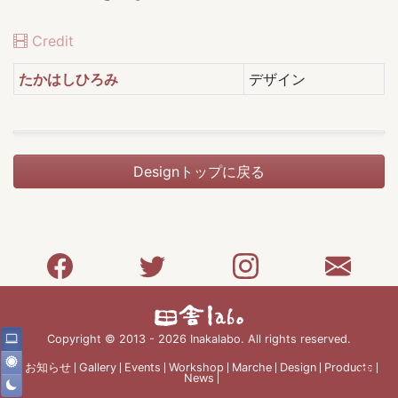
Credit
たかはしひろみ
デザイン
Designトップに戻る
Copyright © 2013 - 2026 Inakalabo. All rights reserved.
お知らせ
Gallery
Events
Workshop
Marche
Design
Products
News